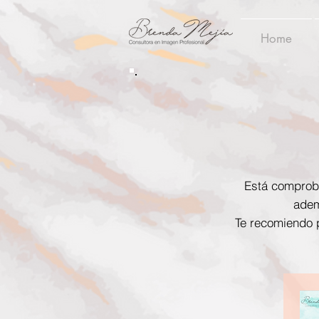
Home
Está comproba
adem
Te recomiendo p