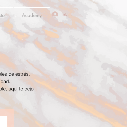
Iniciar sesión
cto
Academy
les de estrés,
idad.
le, aquí te dejo